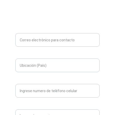
info@aceinteca.com
INGENIERÍA
Ingrese su correo electrónico aquí*
Ingrese su ubicación aqui*
Numero de contacto*
Mensaje o Consulta