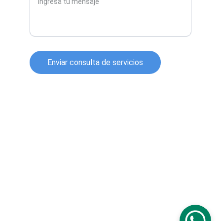
Enviar consulta de servicios
Información técnica sobre equipos para 
tanques cortesía de World Bridge Industrial 
Co. Ltd.
Información técnica sobre dispositivos de 
protección de tanques cortesía de Korea 
Steel Power Corp
Información técnica sobre tanques 
atornillados cortesía de Center Enamel